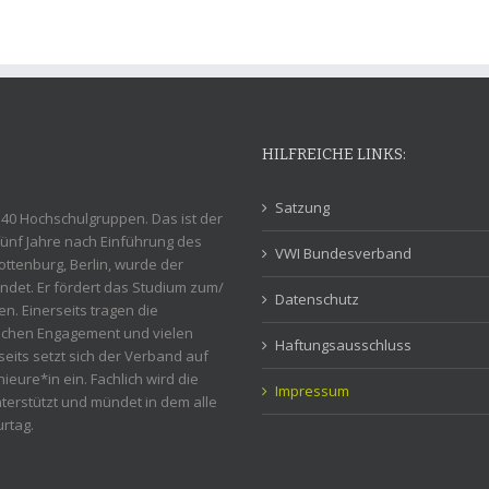
HILFREICHE LINKS:
Satzung
 40 Hochschulgruppen. Das ist der
fünf Jahre nach Einführung des
VWI Bundesverband
ttenburg, Berlin, wurde der
ndet. Er fördert das Studium zum/
Datenschutz
en. Einerseits tragen die
lichen Engagement und vielen
Haftungsausschluss
eits setzt sich der Verband auf
ieure*in ein. Fachlich wird die
Impressum
erstützt und mündet in dem alle
rtag.