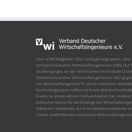
Über 6.000 Mitglieder. Über 20 Regionalgruppen. Über
Verband Deutscher Wirtschaftsingenieure (VWI). Nur 
Studienganges an der Technischen Hochschule Charlo
Verband Deutscher Wirtschaftsingenieure 1932 gegrü
zur Wirtschaftsingenieur*in durch zahlreiche Aktivität
Hochschulgruppen selbst mit ihrem überdurchschnitt
Events zu einem aktiven Verbandsleben bei. Anderers
politischer Ebene für die Belange der Wirtschaftsingen
Arbeit des Verbandes durch Kompetenznetzwerke unt
2 Jahre stattfindenden Deutschen Wirtschaftsingenieu